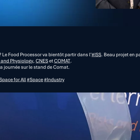
 Le Food Processor va bientôt partir dans l’
#ISS
. Beau projet en p
 and Physiology
,
CNES
et
COMAT
.
a journée sur le stand de Comat.
Space for All
#Space
#Industry