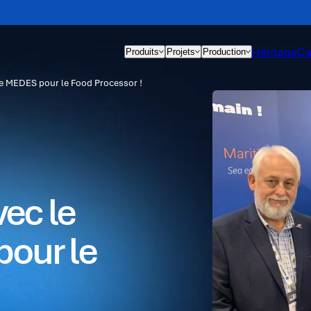
Héritage
Ca
Produits
Projets
Production
le MEDES pour le Food Processor !
vec le
our le