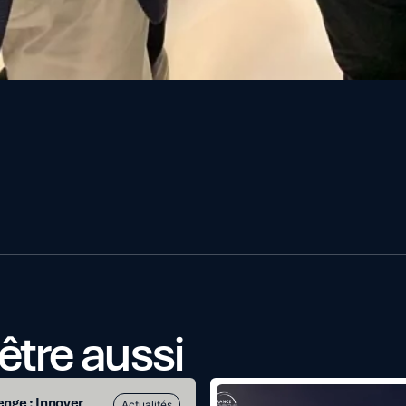
être aussi
Lancement
nge : Innover
Actualités