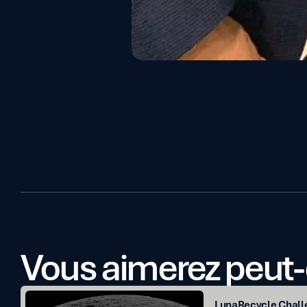
Vous aimerez peut-
LunaRecycle
LunaRecycle Challe