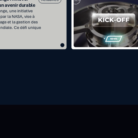
des
un avenir durable
projets
ge, une initiative
France2030
par la NASA, vise à
age et la gestion des
:
ndiale. Ce défi unique
roues
de
réaction
et
SADM