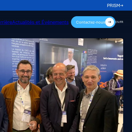
PRISM
rrière
Actualités et Événements
Contactez-nous
EN
/
FR