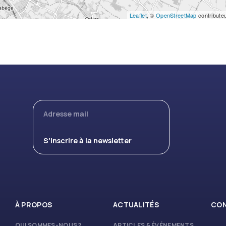
Leaflet
, ©
OpenStreetMap
contribute
À PROPOS
ACTUALITÉS
CO
QUI SOMMES-NOUS ?
ARTICLES & ÉVÉNEMENTS