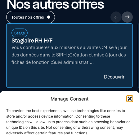
Nos autres offres
Toutes nos offres
Stage
Stagiaire RH H/F
Vous contribuerez aux missions suivantes :Mise à jour
des données dans le SIRH ;Création et mise à jour des
fiches de fonction ;Suivi administrati…
Découvrir
Manage Consent
To provide the best experiences, we use technologies like cookies to
store and/or access device information. Consenting to these
technologies will allow us to process data such as browsing behavior or
unique IDs on this site. Not consenting or withdrawing consent, may
Contact
adversely affect certain features and functions.
6 chemin de Vignalis
31130 Flourens
France